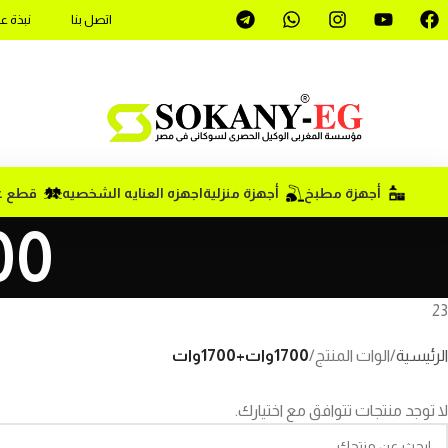
اتصل بنا
نبذة ع
أجهزة مطبخ
أجهزة منزلية
اجهزه العنايه الشخصيه
قطع غي
1700وا
23
الرئيسية
الوات المنتج
1700وات+1700وات
لا توجد منتجات تتوافق مع اختيارك.