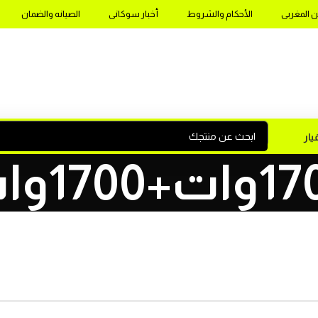
ن المغربى
الأحكام والشروط
أخبار سوكانى
الصيانه والضمان
ار
ت+1700وات