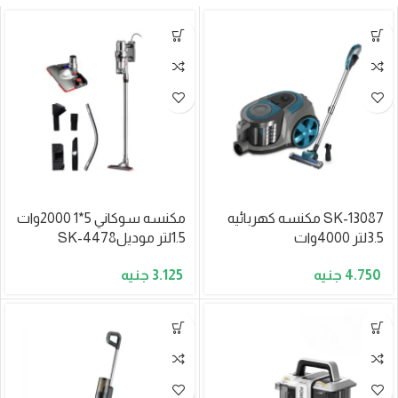
SK-13087 مكنسه كهربائيه
مكنسه سوكاني 5*1 2000وات
3.5لتر 4000وات
1.5لتر موديلSK-4478
3.125
4.750