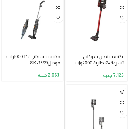
مكنسه شحن سوكاني
مكنسه سوكاني 2*1 1000وات
2سرعة+2بطارية 2000وات
موديلSK-3389
موديلSK-3391N
2.063
7.125