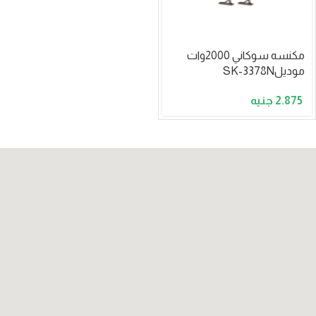
مكنسه سوكاني 2000وات
موديلSK-3378N
2.875