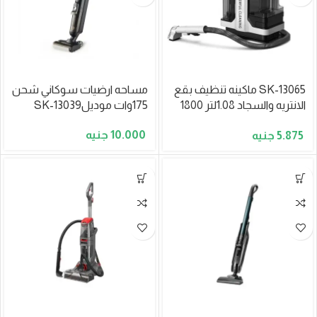
SK-13065 ماكينه تنظيف بقع
مساحه ارضيات سوكاني شحن
الانتريه والسجاد 1.08لتر 1800
175وات موديلSK-13039
وات
10.000
5.875