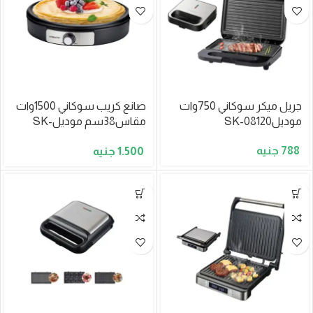
جريل ميكر سوكاني 750وات
صانع كريب سوكاني 1500وات
موديلSK-08120
مقاس38سم موديلSK-
08131
788
1.500