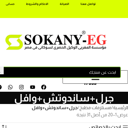
تواصل معنا
الصيانة
الاحكام والشروط
حسابى
17355
جرل+ساندوتش+وافل
الرئيسية
مستلزمات مطبخ
جرل+ساندوتش+وافل
عرض 1–20 من أصل 31 نتيجة
ابحث بالخصائص