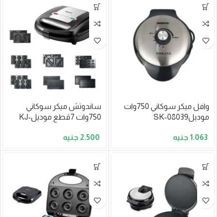
وافل ميكر سوكاني 750وات
ساندوتش ميكر سوكاني
موديلSK-08039
750وات 7قطع موديلKJ-
B907
1.063
2.500