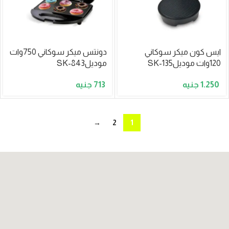
ايس كون ميكر سوكاني
دونتس ميكر سوكاني 750وات
120وات موديلSK-135
موديلSK-843
713
1.250
→
2
1