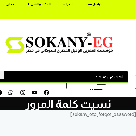
تواصل معنا
الصيانة
الاحكام والشروط
حسابى
17355
نسيت كلمة المرور
[sokany_otp_forgot_password]