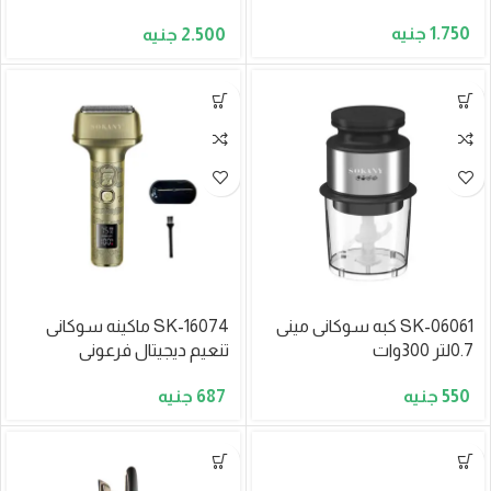
1000وات
1.750
2.500
SK-06061 كبه سوكانى مينى
SK-16074 ماكينه سوكانى
0.7لتر 300وات
تنعيم ديجيتال فرعونى
687
550