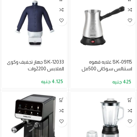
SK-09115 غلايه قهوه
SK-12033 جهاز تجفيف وكوى
استنالس سوكانى 500مل
الملابس 2200وات
600وات
4.125
425