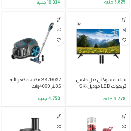
3.625
10.334
موديلSK-22043
شاشه سوكاني دبل جلاس
SK-13087 مكنسه كهربائيه
2ريموت LED موديلSK-
3.5لتر 4000وات
22032
4.750
4.778