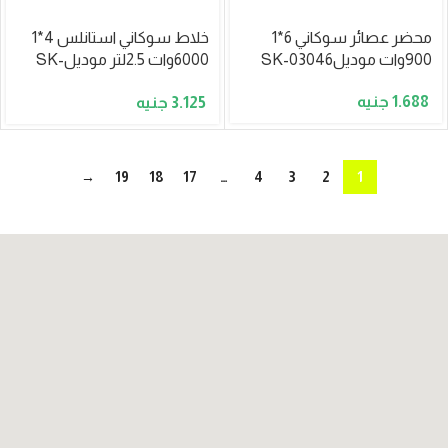
محضر عصائر سوكاني 6*1
خلاط سوكاني استانلس 4*1
900وات موديلSK-03046
6000وات 2.5لتر موديلSK-
03035
1.688
3.125
→
19
18
17
…
4
3
2
1