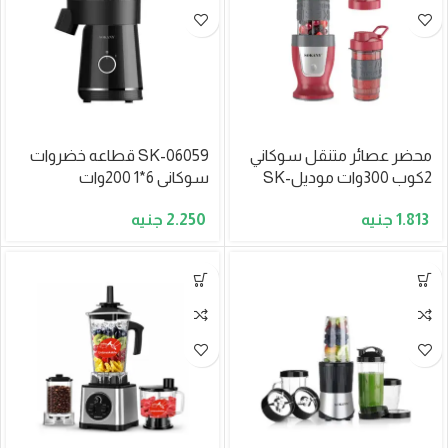
محضر عصائر متنقل سوكاني
SK-06059 قطاعه خضروات
2كوب 300وات موديلSK-
سوكانى 6*1 200وات
01030
2.250
1.813