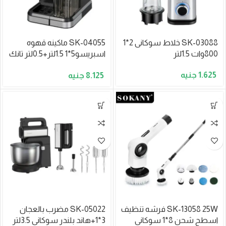
SK-03088 خلاط سوكانى 2*1
SK-04055 ماكينه قهوه
800وات 1.5لتر
اسبريسو5*1 1.5لتر+0.5لتر تانك
لبن 1350وات 20بار
1.625
8.125
SK-13058 25W فرشه تنظيف
SK-05022 مضرب بالعجان
اسطح شحن 8*1 سوكانى
3*1+هاند بلندر سوكانى 3.5لتر