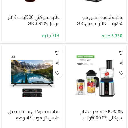
ماكينه قهوه اسبريسو
غلايه سوكاني 1500وات 1.6لتر
850وات 1.8لتر موديلSK-
موديلSK-09105
04029
719
5.750
SK-888N محضر طعام
شاشه سوكاني سمارت دبل
سوكانى 9*1 6000وات
جلاس 2ريموت 43بوصه
FULL HD1080 LED