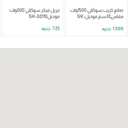
صانع كريب سوكاني 1500وات
جريل ميكر سوكاني 800وات
مقاس38سم موديلSK-
موديلSK-08110
08131
725
1.500