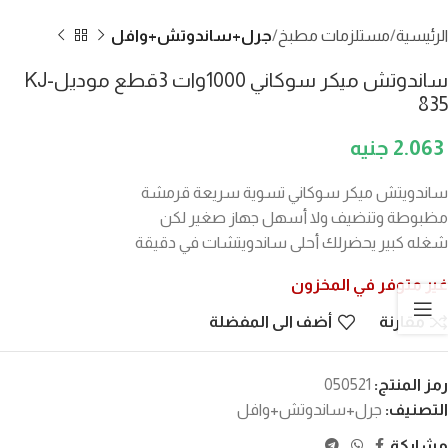
الرئيسية
مستلزمات مطبخ
جرل+ساندوتش+وافل
ساندوتش ميكر سوكاني 1000وات 3قطع موديلKJ-
835
2.063
ساندويتش ميكر سوكاني تسوية سريعة قرمشة
مظبوطة وتنضيف ولا أسهل جهاز صغير لكن
شغله كبير يحضرلك أحلى ساندويتشات في دقيقة
غير متوفر في المخزون
مقارنة
أضف الى المفضلة
رمز المنتج:
050521
التصنيف:
جرل+ساندوتش+وافل
مشاركة