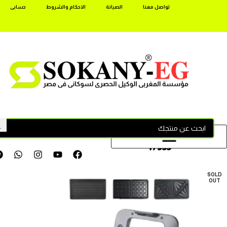
تواصل معنا
الصيانة
الاحكام والشروط
حسابى
17355
SOLD
OUT