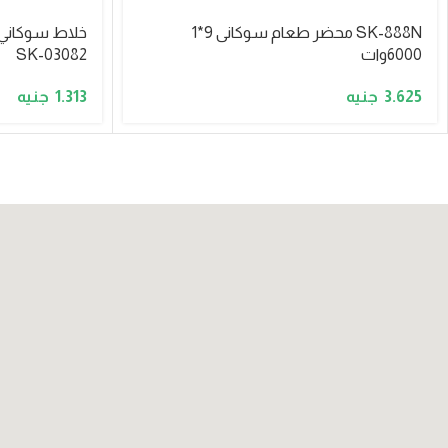
SK-888N محضر طعام سوكانى 9*1
6000وات
SK-03082
1.313
3.625