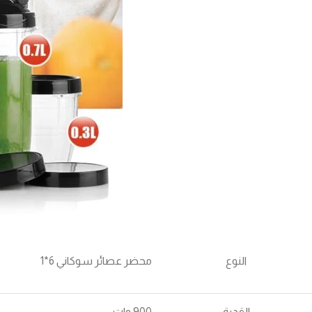
النوع
محضر عصائر سوكاني 6*1
القدرة
900 وات