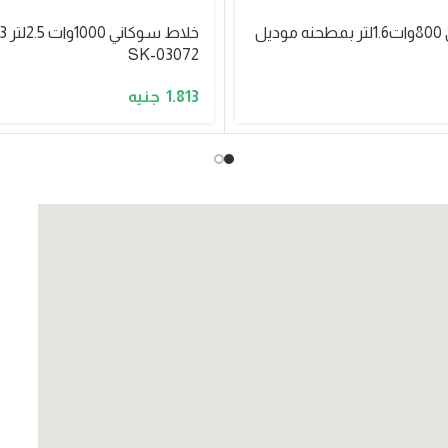
خلاط سوكاني 800وات1.6لتر بمطحنه موديل
SK-03072
1.813