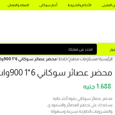
ن المغربى
الأحكام والشروط
أخبار سوكانى
الصيانه والضمان
ار
الرئيسية
مستلزمات مطبخ
خلاط
محضر عصائر سوكاني 6*1 900وات موديلSK-03046
محضر عصائر سوكاني 6*1 900وات موديلSK-03046
1.688
محضر عصائر سوكاني بقوة أداء عالية
يساعدك على تحضير العصائر والسموذي
والمشروبات الطازجة بسرعة وسهولة