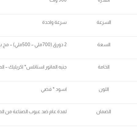
السرعة
سرعة واحدة
السعة
2 دورق (700ملي – 500ملي) – مج بيد 500 ملي – مطحنه 300 ملي
الخامة
جنيه الماتور استانلس* اكريليك – ال
اللون
اسود * فضي
الضمان
لمدة عام ضد عيوب الصناعة من ال