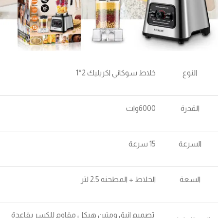
النوع
خلاط سوكاني اكريليك 2*1
القدرة
6000وات
السرعة
15 سرعة
السعة
الخلاط + المطحنه 2.5 لتر
تصميم انيق ومتين هيكل مقاوم للكسر بقاعدة