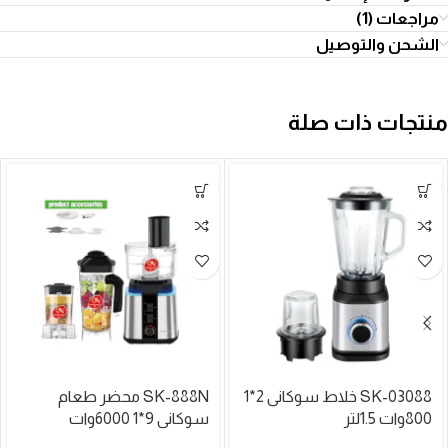
مراجعات (1)
الشحن والتوصيل
منتجات ذات صلة
SK-03088 خلاط سوكانى 2*1
SK-888N محضر طعام
800وات 1.5لتر
سوكانى 9*1 6000وات