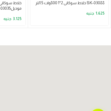
SK-03088 خلاط سوكانى 2*1 800وات 1.5لتر
موديلSK-03035
1.625
3.125