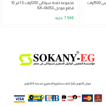
SK-555N خلاط سوكانى استنالس 1500وات
مجموعة خلاط سوكاني 1200وات 1.8 لتر 10
قطع موديل SK-06058
7.500
مول اكتوبر بلازا خلف سلنترو الحصري مدينه 6 اكتوبر