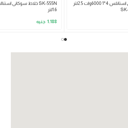
خلاط سوكاني استانلس 4*1 6000وات 2.5لتر
1.6لتر
1.188