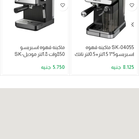
SK-04055 ماكينه قهوه
ماكينه قهوه اسبريسو
اسبريسو5*1 1.5لتر+0.5لتر تانك
850وات 1.8لتر موديلSK-
لبن 1350وات 20بار
04029
5.750
8.125