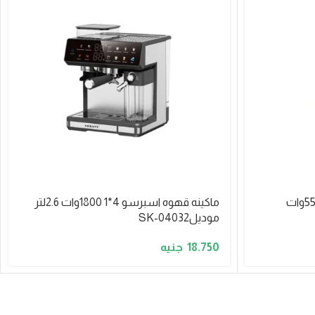
ماكينه قهوه سوكاني ديجيتال 550وات
ماكينه قهوه اسبرسو 4*1 1800وات 2.6لتر
موديلSK-04032
18.750