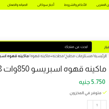
ن المغربى
الأحكام والشروط
أخبار سوكانى
الصيانه والضمان
ار
الرئيسية
مستلزمات مطبخ
مطحنه+ماكينه قهوه
ماكينه قهوه اسبريسو 850وات 1.8لتر 
ماكينه قهوه اسبريسو 850وات 1.8لتر موديلSK-04029
5.750
متوفر في المخزون