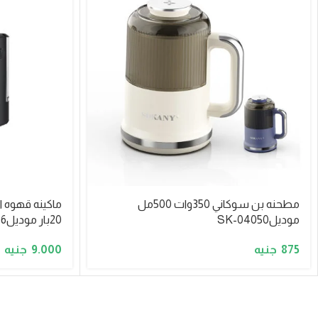
مطحنه بن سوكاني 350وات 500مل
موديلSK-04050
20بار موديلSK-04036
9.000
875