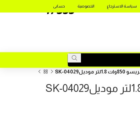
17355
سياسة الاسترجاع
الخصوصية
حسابى
موديلSK-04029