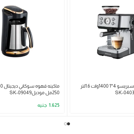
ماكينه قهوه اسبريسو 4*1 1400وات 1.6لتر
250مل موديلSK-09049
1.625