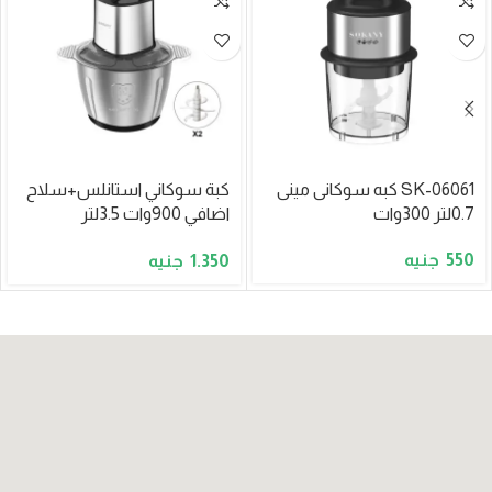
SK-06061 كبه سوكانى مينى
كبة سوكاني استانلس+سلاح
0.7لتر 300وات
اضافي 900وات 3.5لتر
موديلSK-7044A
550
1.350