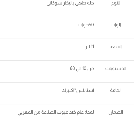
النوع
حله طهى بالبخار سوكانى
الوات
650 وات
السعة
11 لتر
المستويات
من 10 الي 60
الخامة
استانلس*اكليرك
الضمان
لمدة عام ضد عيوب الصناعة من المغربي