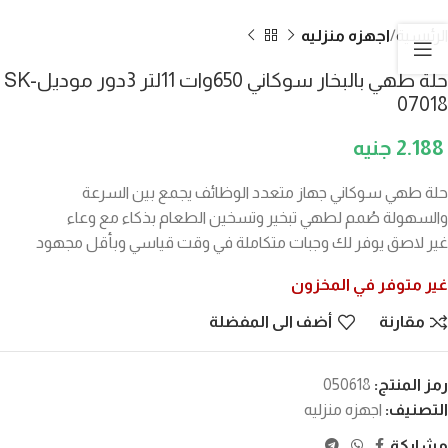
الرئيسية
اجهزه منزليه
حلة طهي بالبخار سوكاني 650وات 11لتر 3دور موديلSK-
07018
2.188
حلة طهي سوكاني جهاز متعدد الوظائف يجمع بين السرعة
والسهولة صُمم لطهي تبخير وتسخين الطعام بذكاء مع وعاء
غير لاصق يوفر لك وجبات متكاملة في وقت قياسي وبأقل مجهود
غير متوفر في المخزون
مقارنة
أضف الى المفضلة
رمز المنتج:
050618
التصنيف:
اجهزه منزليه
مشاركة