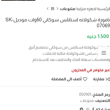
الرئيسية
اجهزه منزليه
متنوعات
نافورة شكولاته استانلس سوكاني 60وات موديلSK-
07069
1.500
نافورة شوكولاتة استانلس من سوكاني بتصميم أنيق
وانسياب سلس للشوكولاتة مثالية للحفلات
والمناسبات سهلة الفك والتنظيف بعد الاستخدام
غير متوفر في المخزون
مقارنة
أضف الى المفضلة
رمز المنتج:
050901
التصنيف:
متنوعات
مشاركة