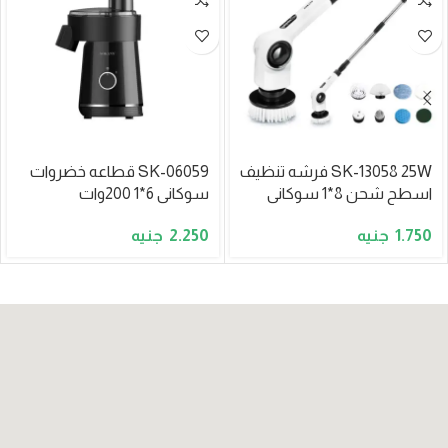
SK-13058 25W فرشه تنظيف
SK-06059 قطاعه خضروات
اسطح شحن 8*1 سوكانى
سوكانى 6*1 200وات
2.250
1.750