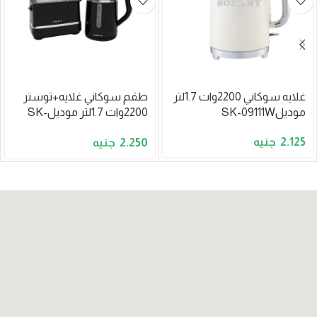
غلايه سوكاني 2200وات 1.7لتر
طقم سوكاني غلايه+توستر
موديلSK-09111W
2200وات 1.7لتر موديلSK-
09094
2.125
2.250