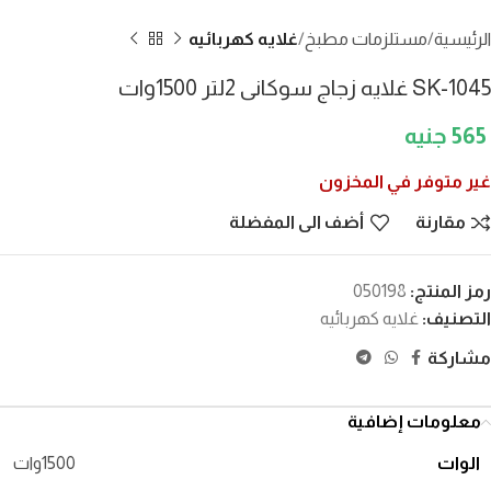
الرئيسية
مستلزمات مطبخ
غلايه كهربائيه
SK-1045 غلايه زجاج سوكانى 2لتر 1500وات
565
غير متوفر في المخزون
مقارنة
أضف الى المفضلة
رمز المنتج:
050198
التصنيف:
غلايه كهربائيه
مشاركة
معلومات إضافية
الوات
1500وات