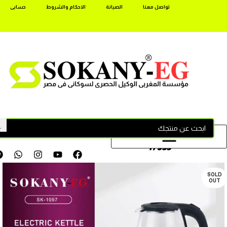
تواصل معنا
الصيانة
الاحكام والشروط
حسابى
17355
SOLD
OUT