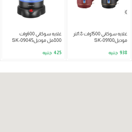
غلايه سوكاني 1500وات 1.8لتر
غلايه سوكاني 600وات
موديلSK-09100
800مل موديلSK-09045
425
938