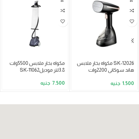
SK-12026 مكواه بخار ملابس
مكواه بخار ملابس 5500وات
هاند سوكانى 2200وات
3.8لتر موديلSK-11062
310مل
7.500
1.500