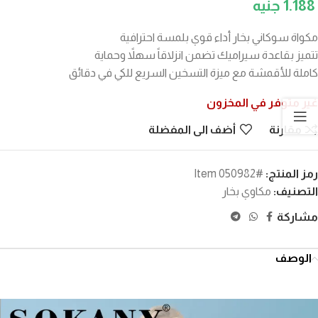
1.188
مكواة سوكاني بخار أداء قوي بلمسة احترافية
تتميز بقاعدة سيراميك تضمن انزلاقاً سهلاً وحماية
كاملة للأقمشة مع ميزة التسخين السريع للكي في دقائق
غير متوفر في المخزون
مقارنة
أضف الى المفضلة
رمز المنتج:
#Item 050982
التصنيف:
مكاوي بخار
مشاركة
الوصف