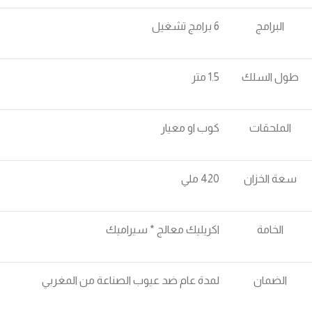
البرامج
6 برامج تشغيل
طول السلك
1.5 متر
الملحقات
كوب او معيار
سعة الخزان
420 ملي
الخامة
اكريليك معالج * سيراميك
الضمان
لمدة عام ضد عيوب الصناعة من المغربي