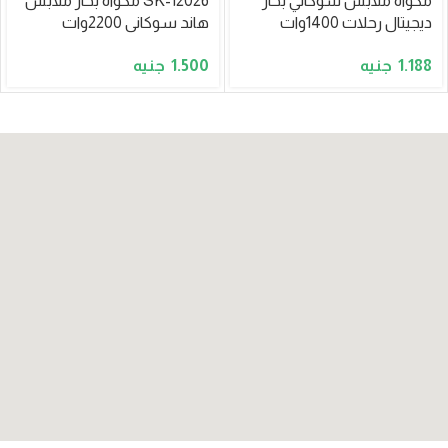
مكواه ملابس سوكاني بخار
SK-12026 مكواه بخار ملابس
ديجيتال رحلات 1400وات
هاند سوكانى 2200وات
110مل موديلSK-12025
310مل
1.500
1.188