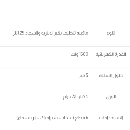
النوع
ماكينه تنظيف بقع الانتريه والسجاد 1.25لتر
القدرة الكهربائية
1500 وات
طول السلك
5 متر
الوزن
4كيلو 28 جرام
الاستخدامات
6 قطع (سجاد – سيراميك – اتربة – ماء)