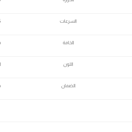
السرعات
5 مستويات
الخامة
س
اللون
ا
الضمان
ض