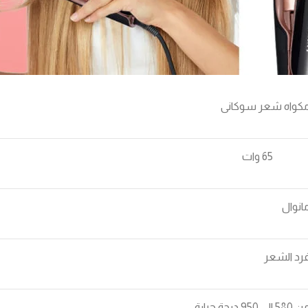
كواه شعر سوكانى
6 وات
انوال
رد الشعر
580 الي 950 درجة حرارة