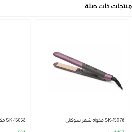
منتجات ذات صلة
SK-15076 مكواه شعر سوكانى
SK-15058 مكواه شعر سوكانى ديجيتال