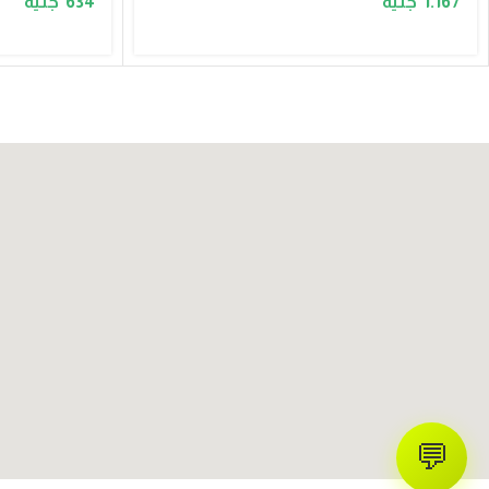
634
1.167
💬