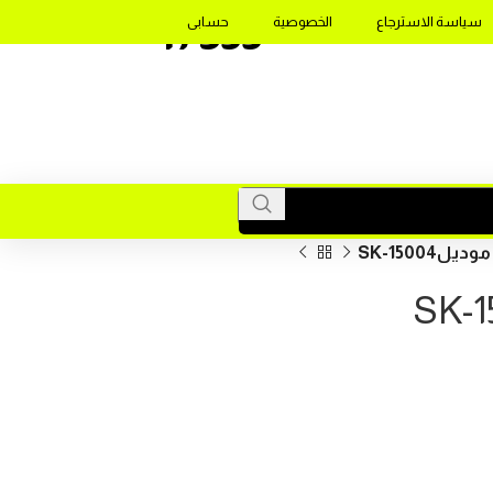
17355
سياسة الاسترجاع
الخصوصية
حسابى
SK-1500