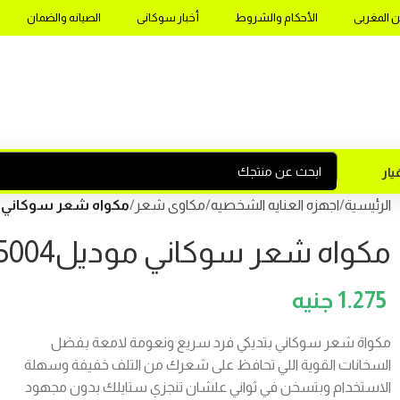
ن المغربى
الأحكام والشروط
أخبار سوكانى
الصيانه والضمان
ار
الرئيسية
اجهزه العنايه الشخصيه
مكاوى شعر
مكواه شعر سوكاني موديل4
مكواه شعر سوكاني موديلSK-15004
1.275
مكواة شعر سوكاني بتديكي فرد سريع ونعومة لامعة بفضل
السخانات القوية اللي تحافظ على شعرك من التلف خفيفة وسهلة
الاستخدام وبتسخن في ثواني علشان تنجزي ستايلك بدون مجهود