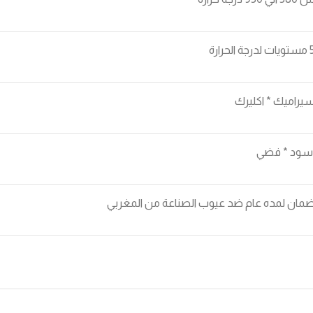
 لدرجة الحرارة
يراميك * اكليرك
سود * فضي
مان لمده عام ضد عيوب الصناعة من المغربي