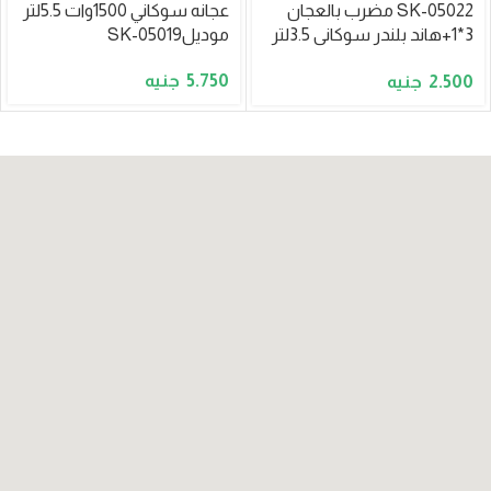
SK-05022 مضرب بالعجان
عجانه سوكاني 1500وات 5.5لتر
3*1+هاند بلندر سوكانى 3.5لتر
موديلSK-05019
1000وات
5.750
2.500