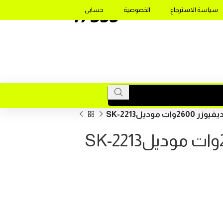
17355
سياسة الاسترجاع
الخصوصية
حسابى
موديلSK-2213