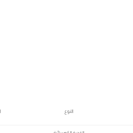
النوع
ا
القدرة الكهربائية
0