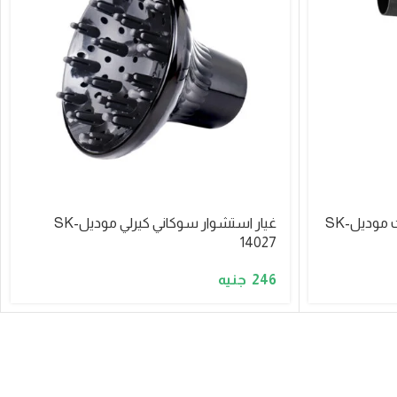
استشوار سوكاني ميني 1200وات موديلSK-
غيار استشوار سوكاني كيرلي موديلSK-
14027
246