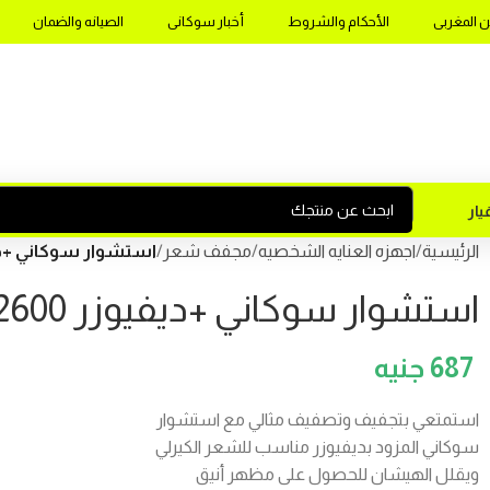
ن المغربى
الأحكام والشروط
أخبار سوكانى
الصيانه والضمان
ار
الرئيسية
اجهزه العنايه الشخصيه
مجفف شعر
استشوار سوكاني +ديفيوزر 2600وات 
استشوار سوكاني +ديفيوزر 2600وات موديلSK-2213
687
استمتعي بتجفيف وتصفيف مثالي مع استشوار
سوكاني المزود بديفيوزر مناسب للشعر الكيرلي
ويقلل الهيشان للحصول على مظهر أنيق