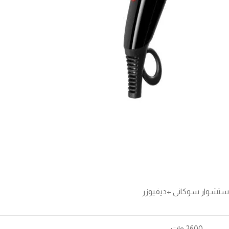
ستشوار سوكانى +ديفيوزر
260 وات