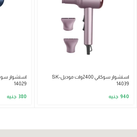
استشوار سوكاني 2400وات موديلSK-
14029
14039
380
940