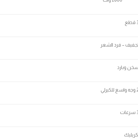
قطع
جفيف – فرد الشعر
خن وبارد
اسع للكيرلي
رعات
كريليك