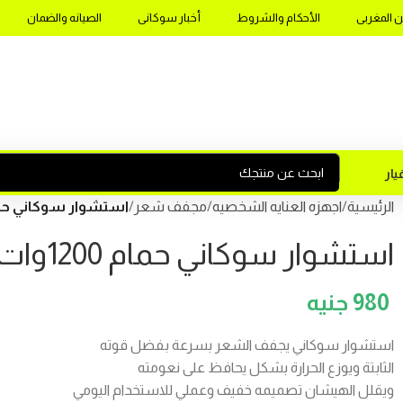
ن المغربى
الأحكام والشروط
أخبار سوكانى
الصيانه والضمان
ار
الرئيسية
اجهزه العنايه الشخصيه
مجفف شعر
استشوار سوكاني حمام 1200وات موديل7
استشوار سوكاني حمام 1200وات موديلSK-2217
980
استشوار سوكاني يجفف الشعر بسرعة بفضل قوته
الثابتة ويوزع الحرارة بشكل يحافظ على نعومته
ويقلل الهيشان تصميمه خفيف وعملي للاستخدام اليومي