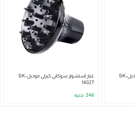
استشوار سوكاني 2400وات موديلSK-
غيار استشوار سوكاني كيرلي موديلSK-
14027
246