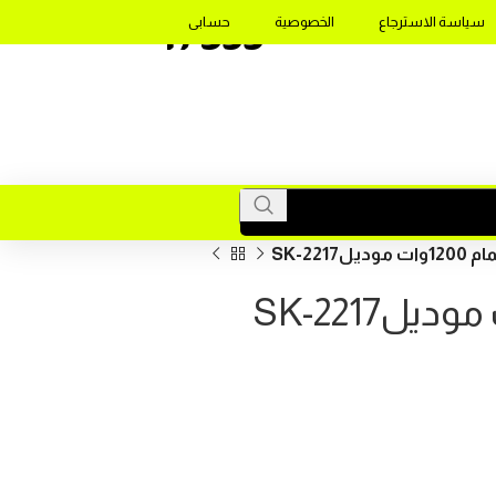
17355
سياسة الاسترجاع
الخصوصية
حسابى
SK-221