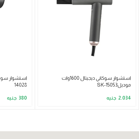
استشوار سوكاني ديجيتال 1600وات
موديلSK-15053
14028
380
2.034