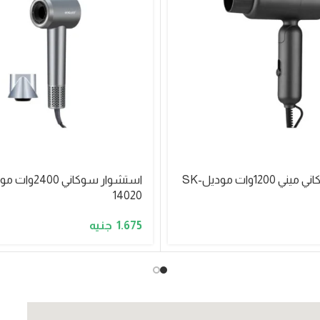
استشوار سوكاني ميني 1200وات موديلSK-
14020
1.675