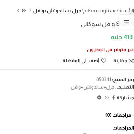
الرئيسية
مستلزمات مطبخ
جرل+ساندوتش+وافل
SK-519 وافل سوكانى
413
غير متوفر في المخزون
مقارنة
أضف الى المفضلة
رمز المنتج:
050341
التصنيف:
جرل+ساندوتش+وافل
مشاركة
مراجعات (0)
المراجعات