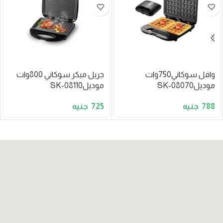
وافل سوكاني750وات
جريل ميكر سوكاني 800وات
موديلSK-08070
موديلSK-08110
725
788