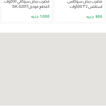
مضرب بيض سوكانس
مضرب بيض سوكاني 800وات
استانلس 2*1 500وات
3قطع موديلSK-02017
موديلSK-02015
1.000
900