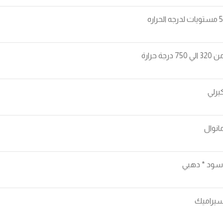
320 الي 750 درجة حرارة
يرلي
انوال
سود * دهبي
يراميك