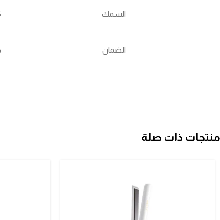
السمك
25
الضمان
ض
منتجات ذات صلة