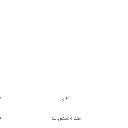
النوع
م
القدرة الكهربائية
50