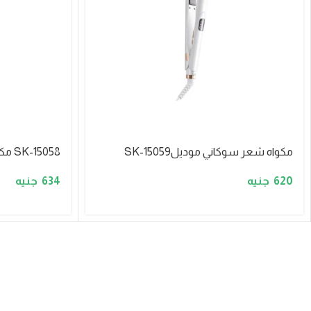
مكواه شعر سوكاني موديلSK-15059
SK-15058 مكواه شعر سوكانى ديجيتال
634
620