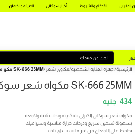
ن المغربى
الأحكام والشروط
أخبار سوكانى
الصيانه والضمان
ار
الرئيسية
اجهزه العنايه الشخصيه
مكاوى شعر
SK-666 25MM مكواه شعر سوكانى كيرلى
SK-666 25MM مكواه شعر سوكانى كيرلى
434
مكواة شعر سوكاني الكيرلي بتقدّم تمويجات ثابتة ولامعة
بسهولة تسخين سريع ودرجات حرارة مناسبة وسيراميك
يحافظ على اللمعان من غير ما يسبب اي تلف