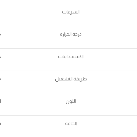
السرعات
5 مستويات لدرجه الحراره
درجه الحراره
من 
الاستخدامات
ك
طريقة التشغيل
م
اللون
ا
الخامة
س