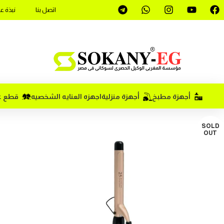
اتصل بنا
نبذة ع
أجهزة مطبخ
أجهزة منزلية
اجهزه العنايه الشخصيه
قطع غي
SOLD
OUT