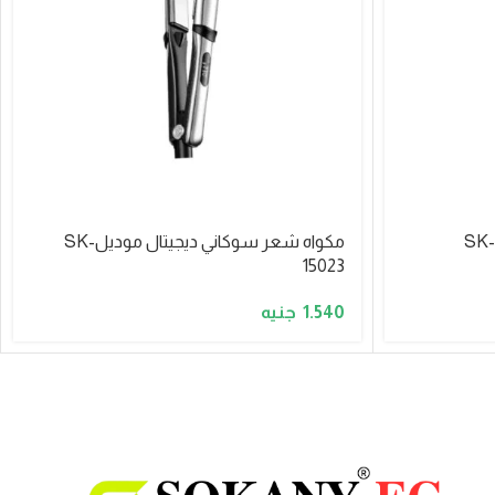
مكواه شعر سوكاني ديجيتال موديلSK-
15023
1.540