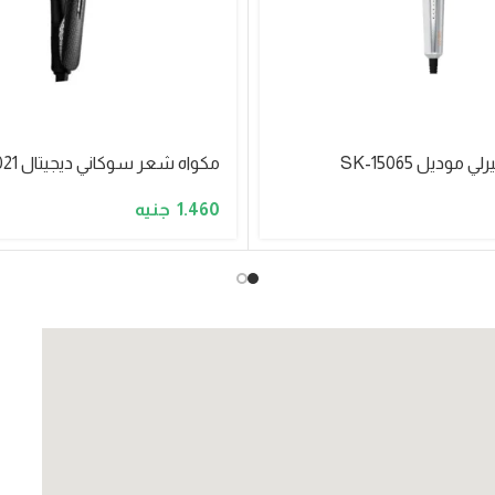
وديل SK-15065
مكواه شعر سوكاني ديجيتال SK-15021
1.460