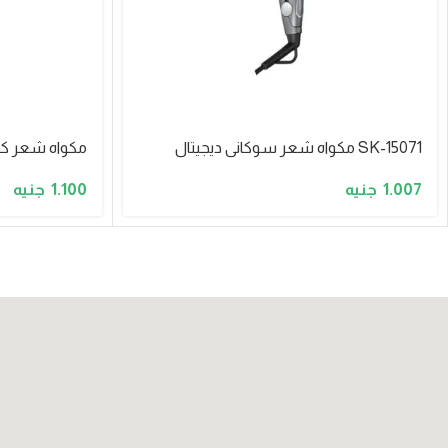
SK-15071 مكواه شعر سوكانى ديجيتال
مكواه شعر كيرلي م
1.100
1.007