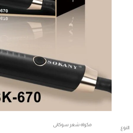
مكواه شعر سوكانى
النوع