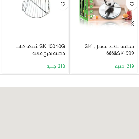
سكينه خلاط موديل SK-
SK-10040G شبكه كباب
666&SK-999
داخليه لدرج قلايه
313
219