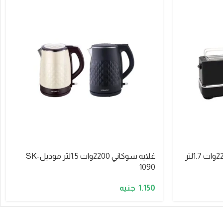
طقم سوكاني غلايه+توستر 2200وات 1.7لتر
غلايه سوكاني 2200وات 1.5لتر موديلSK-
1090
1.150