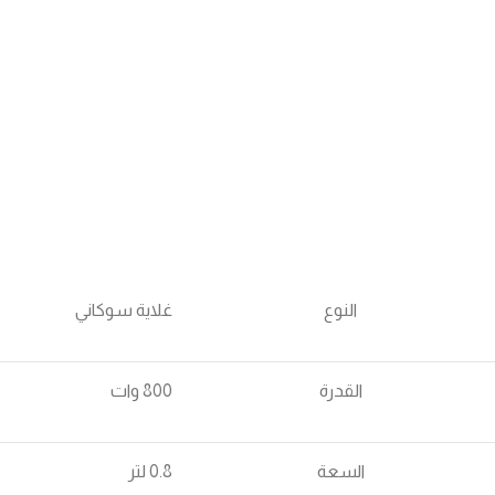
النوع
غلاية سوكاني
القدرة
800 وات
السعة
0.8 لتر