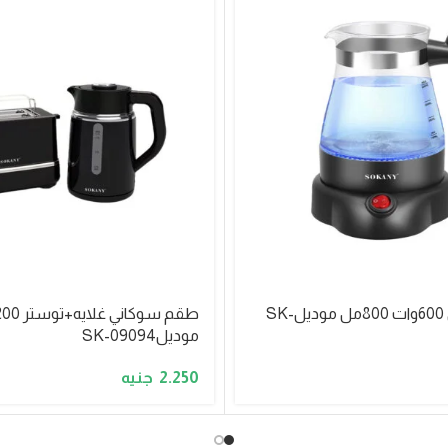
غلايه سوكاني 600وات 800مل موديلSK-
موديلSK-09094
2.250