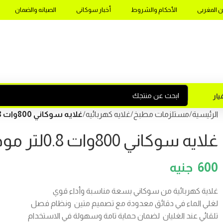
ن المغربى
الأحكام والشروط
أخبار سوكانى
الصيانه والضمان
ار
الرئيسية
مستلزمات مطبخ
غلايه كهربائيه
غلايه سوكاني 800وات 0.8لتر موديلSK-09097
غلايه سوكاني 800وات 0.8لتر موديلSK-09097
600
غلاية كهربائية من سوكاني بسعة مناسبة وأداء قوي
لغلي الماء في دقائق معدودة مع تصميم متين ونظام فصل
تلقائي عند الغليان لضمان حماية تامة وسهولة في الاستخدام