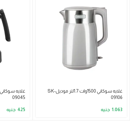
غلايه سوكاني 1500وات 1.7لتر موديلSK-
09045
09106
425
1.063