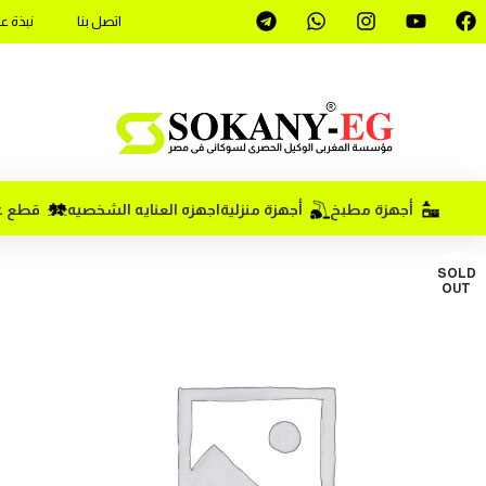
اتصل بنا
نبذة ع
أجهزة مطبخ
أجهزة منزلية
اجهزه العنايه الشخصيه
قطع غي
SOLD
OUT