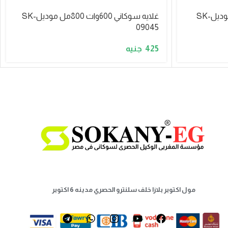
غلايه سوكاني 2200وات 1.7لتر موديلSK-
غلايه سوكاني 600وات 800مل موديلSK-
09045
425
مول اكتوبر بلازا خلف سلنترو الحصري مدينه 6 اكتوبر