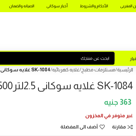
ن المغربى
الأحكام والشروط
أخبار سوكانى
الصيانه والضمان
ار
الرئيسية
مستلزمات مطبخ
غلايه كهربائيه
SK-1084 غلايه سوكانى 2.5لتر1500وات
SK-1084 غلايه سوكانى 2.5لتر1500وات
363
غير متوفر في المخزون
مقارنة
أضف الى المفضلة