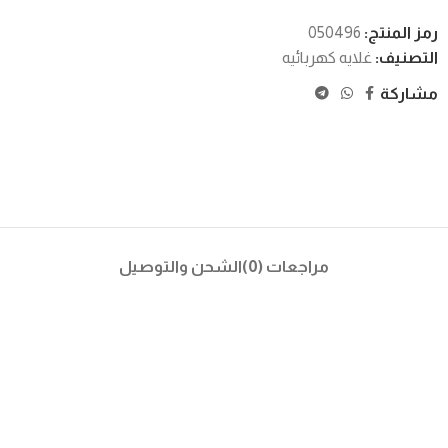
رمز المنتج:
050496
التصنيف:
غلايه كهربائيه
مشاركة
مراجعات (0)
الشحن والتوصيل