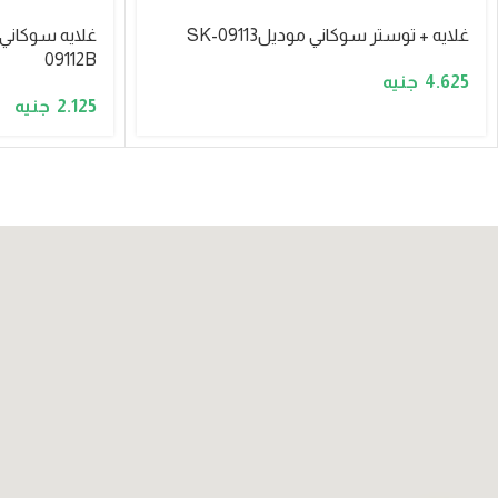
غلايه + توستر سوكاني موديلSK-09113
09112B
4.625
2.125