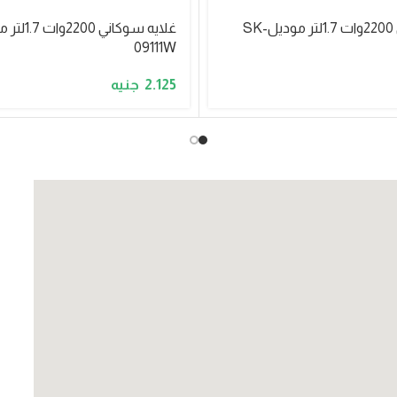
غلايه سوكاني 2200وات 1.7لتر موديلSK-
09111W
2.125