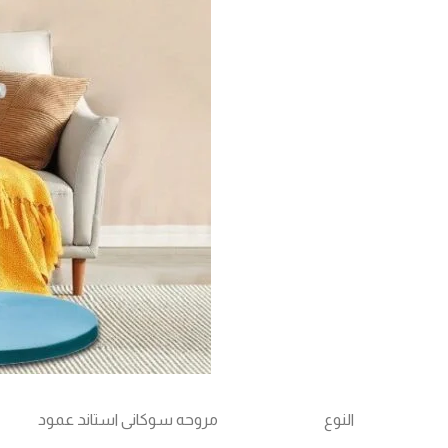
النوع
مروحه سوكانى استاند عمود