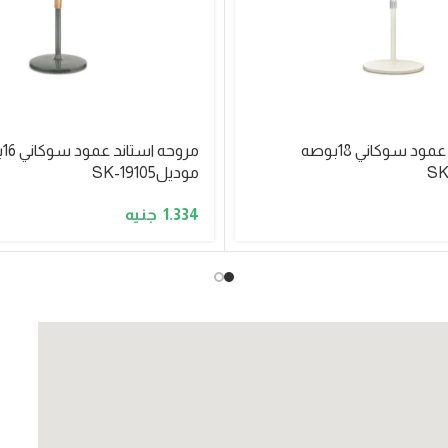
مروحه استاند عمود سوكاني 18بوصه
مرو
موديلSK-19105
1.334