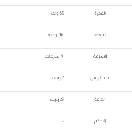
القدرة
65 وات
البوصة
16 بوصة
السرعة
4 سرعات
عدد الريش
7 ريشه
الخامة
اكريليك
التحكم
–