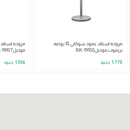
مروحه استاند عمود سوكاني 18 بوصه
بريموت موديلSK-19108
موديلSK-19107
1.556
1.778