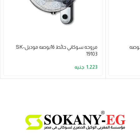
حه استاند عمود سوكاني 16بوصه
مروحه سوكاني حائط 16بوصه موديلSK-
19103
1.223