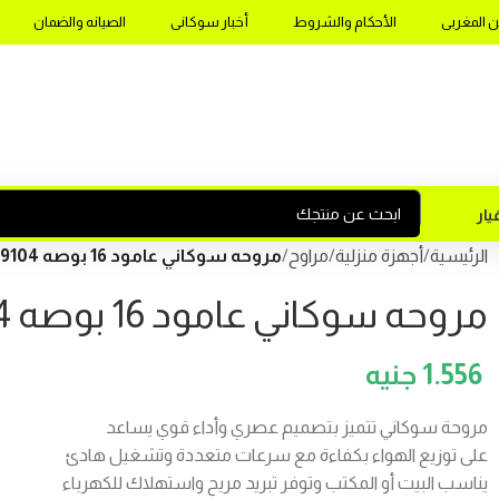
ن المغربى
الأحكام والشروط
أخبار سوكانى
الصيانه والضمان
ار
الرئيسية
أجهزة منزلية
مراوح
مروحه سوكاني عامود 16 بوصه SK-19104
مروحه سوكاني عامود 16 بوصه SK-19104
1.556
مروحة سوكاني تتميز بتصميم عصري وأداء قوي يساعد
على توزيع الهواء بكفاءة مع سرعات متعددة وتشغيل هادئ
يناسب البيت أو المكتب وتوفر تبريد مريح واستهلاك للكهرباء