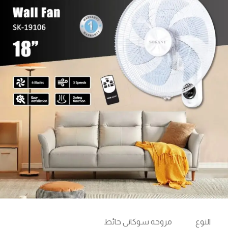
النوع
مروحه سوكانى حائط