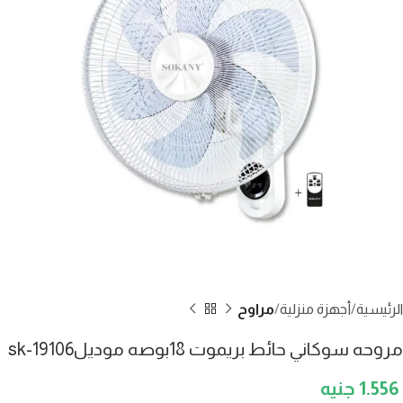
الرئيسية
أجهزة منزلية
مراوح
مروحه سوكاني حائط بريموت 18بوصه موديلsk-19106
1.556