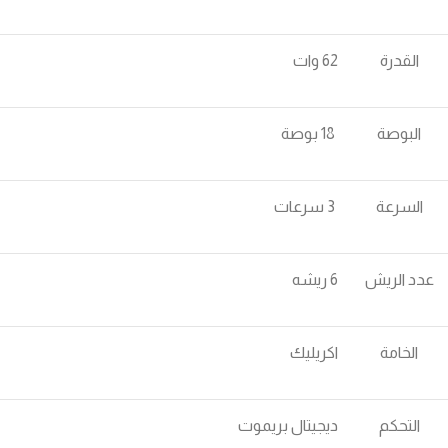
القدرة
62 وات
البوصة
18 بوصة
السرعة
3 سرعات
عدد الريش
6 ريشه
الخامة
اكريليك
التحكم
ديجيتال بريموت