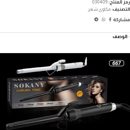
رمز المنتج:
030409
التصنيف:
مكاوى شعر
مشاركة
الوصف