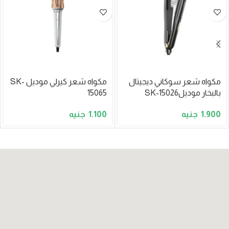
مكواه شعر سوكاني ديجيتال
مكواه شعر كيرلي موديل SK-
بالبخار موديلSK-15026
15065
1.100
1.900