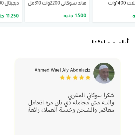
هاند سوكانى 2200وات 310مل
ديجيتال 6000وات 2.9لتر
موديلSK-11063
1.500
11.250
أراء عملائنا