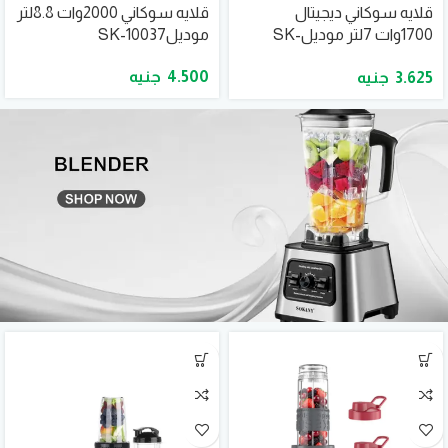
قلايه سوكاني ديجيتال
قلايه سوكاني 2000وات 8.8لتر
1700وات 7لتر موديلSK-
موديلSK-10037
10052
4.500
3.625