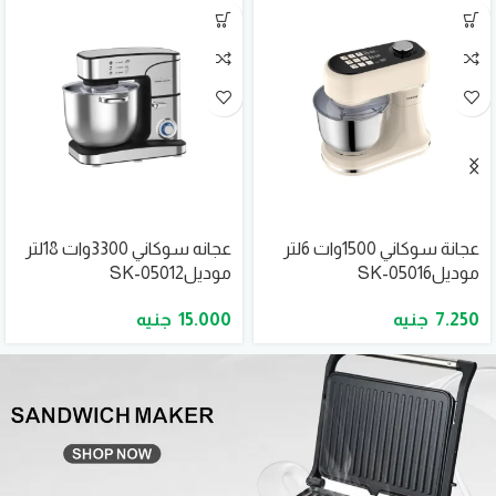
عجانة سوكاني 1500وات 6لتر
عجانه سوكاني 3300وات 18لتر
موديلSK-05016
موديلSK-05012
15.000
7.250