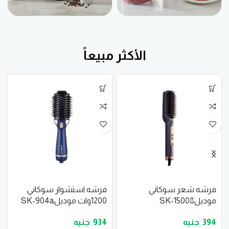
الأكثر مبيعاً
فرشه شعر سوكاني
فرشه استشوار سوكاني
موديلSK-15008
1200وات موديلSK-904a
934
394