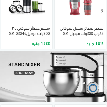
محضر عصائر متنقل سوكاني
محضر عصائر سوكاني 6*1
2كوب 300وات موديلSK-
900وات موديلSK-03046
01030
1.688
1.813