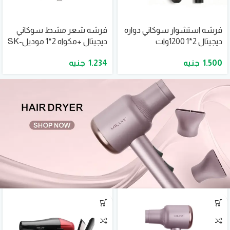
فرشه استشوار سوكاني دواره
فرشه شعر مشط سوكاني
ديجيتال 2*1 1200وات
ديجيتال +مكواه 2*1 موديلSK-
موديلSK-15051
15044
1.234
1.500