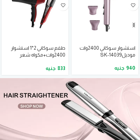
استشوار سوكاني 2400وات
طقم سوكاني 2*1 استشوار
موديلSK-14039
2400وات+مكواه شعر
موديلSK-14044
940
833