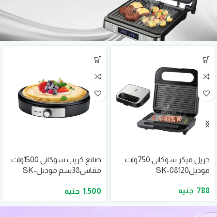
جريل ميكر سوكاني 750وات
صانع كريب سوكاني 1500وات
موديلSK-08120
مقاس38سم موديلSK-
08131
788
1.500