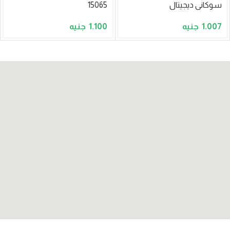
سوكانى ديجيتال
15065
1.100
1.007