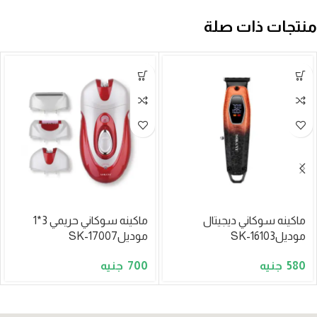
منتجات ذات صلة
ماكينه سوكاني ديجيتال
ماكينه سوكاني حريمي 3*1
موديلSK-16103
موديلSK-17007
700
580